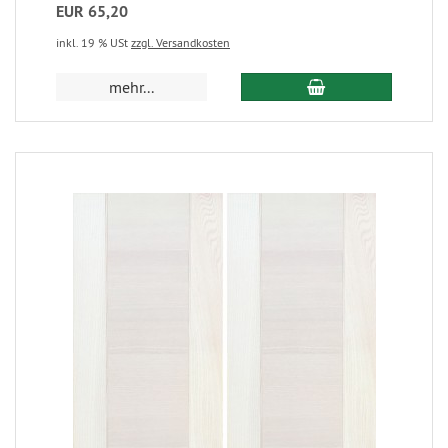
EUR 65,20
inkl. 19 % USt
zzgl. Versandkosten
mehr...