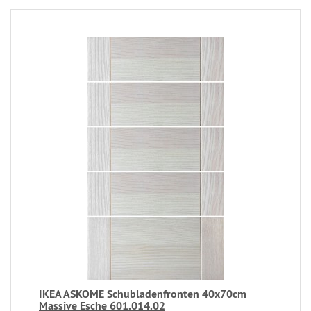
IKEA ASKOME Schubladenfronten 40x70cm
Massive Esche 601.014.02