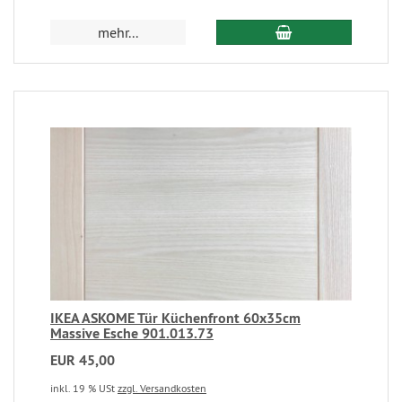
mehr...
IKEA ASKOME Tür Küchenfront 60x35cm
Massive Esche 901.013.73
EUR 45,00
inkl. 19 % USt
zzgl. Versandkosten