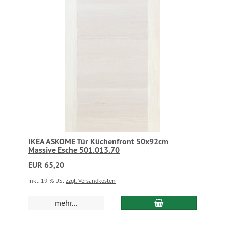
IKEA ASKOME Tür Küchenfront 50x92cm
Massive Esche 501.013.70
EUR 65,20
inkl. 19 % USt
zzgl. Versandkosten
mehr...