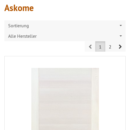
Askome
Sortierung
Alle Hersteller
Prev
Nex
1
2