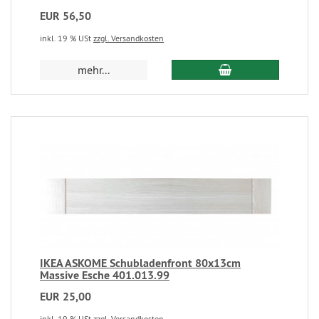
EUR 56,50
inkl. 19 % USt
zzgl. Versandkosten
mehr...
IKEA ASKOME Schubladenfront 80x13cm
Massive Esche 401.013.99
EUR 25,00
inkl. 19 % USt
zzgl. Versandkosten