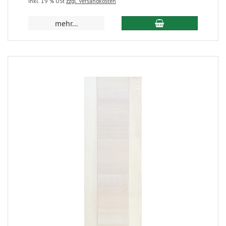
inkl. 19 % USt
zzgl. Versandkosten
mehr...