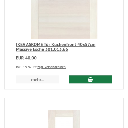
IKEA ASKOME Tür Küchenfront 40x57cm
Massive Esche 301.013.66
EUR 40,00
inkl. 19 % USt
zzgl. Versandkosten
mehr...