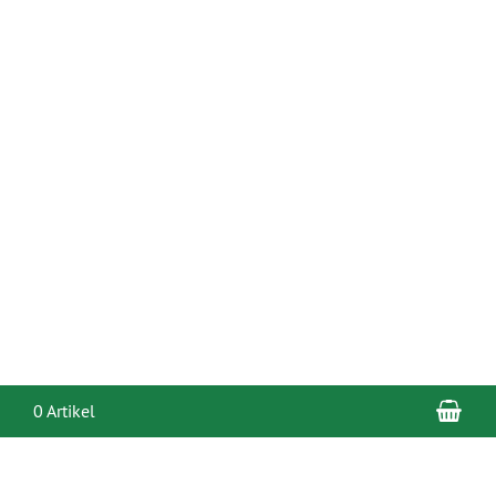
War
0 Artikel