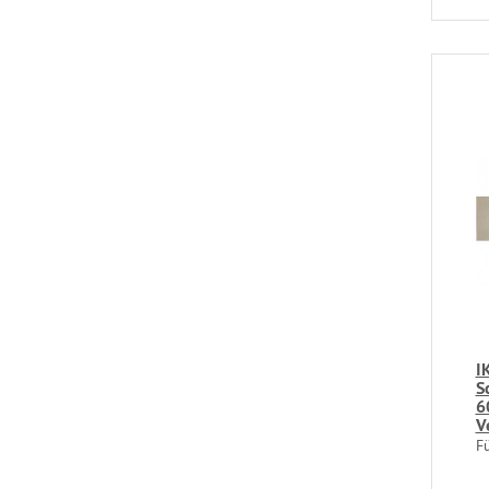
I
S
6
V
F