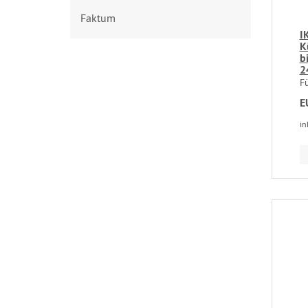
Faktum
I
K
b
2
F
E
in