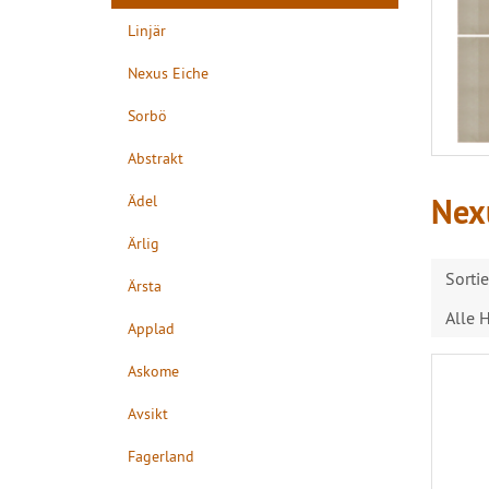
Linjär
Nexus Eiche
Sorbö
Abstrakt
Ädel
Nexu
Ärlig
Sorti
Ärsta
Alle H
Applad
Askome
Avsikt
Fagerland