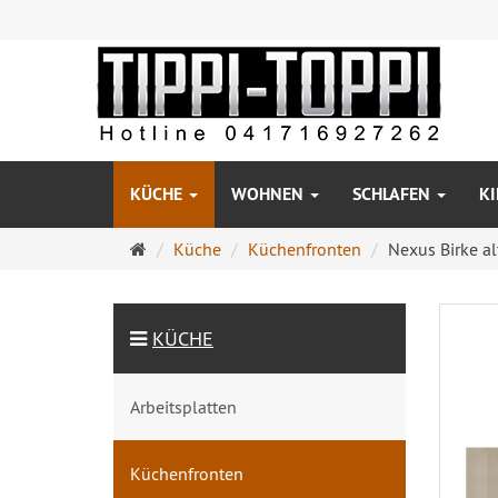
KÜCHE
WOHNEN
SCHLAFEN
K
Startseite
Küche
Küchenfronten
Nexus Birke al
KÜCHE
Arbeitsplatten
Küchenfronten