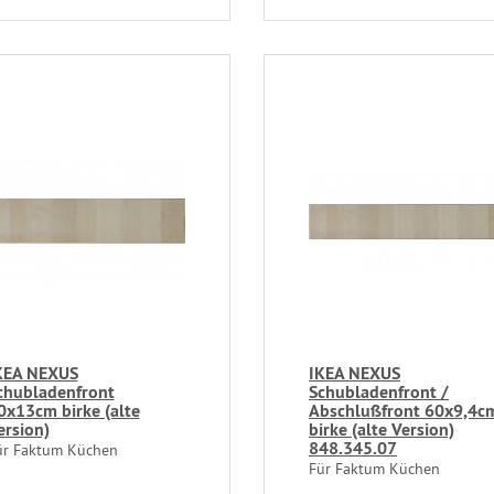
KEA NEXUS
IKEA NEXUS
chubladenfront
Schubladenfront /
0x13cm birke (alte
Abschlußfront 60x9,4c
ersion)
birke (alte Version)
848.345.07
ür Faktum Küchen
Für Faktum Küchen