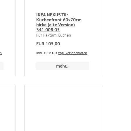
IKEA NEXUS Tür
Küchenfront 60x70cm
birke (alte Version)
341.008.05
Für Faktum Küchen
EUR 105,00
en
inkl. 19 % USt
zzgl. Versandkosten
mehr...