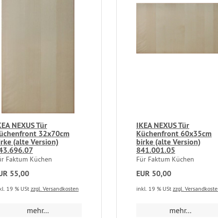
KEA NEXUS Tür
IKEA NEXUS Tür
üchenfront 32x70cm
Küchenfront 60x35cm
irke (alte Version)
birke (alte Version)
43.696.07
841.001.05
ür Faktum Küchen
Für Faktum Küchen
UR 55,00
EUR 50,00
kl. 19 % USt
zzgl. Versandkosten
inkl. 19 % USt
zzgl. Versandkost
mehr...
mehr...