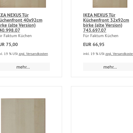
KEA NEXUS Tür
IKEA NEXUS Tür
üchenfront 40x92cm
Küchenfront 32x92cm
irke (alte Version)
birke (alte Version)
40.998.07
743.697.07
ür Faktum Küchen
Für Faktum Küchen
UR 75,00
EUR 66,95
kl. 19 % USt
zzgl. Versandkosten
inkl. 19 % USt
zzgl. Versandkost
mehr...
mehr...