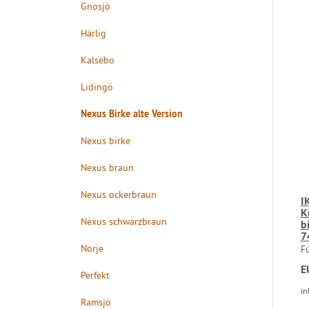
Gnosjö
Härlig
Kalsebo
Lidingö
Nexus Birke alte Version
Nexus birke
Nexus braun
Nexus ockerbraun
I
K
Nexus schwarzbraun
b
7
Norje
F
E
Perfekt
in
Ramsjö