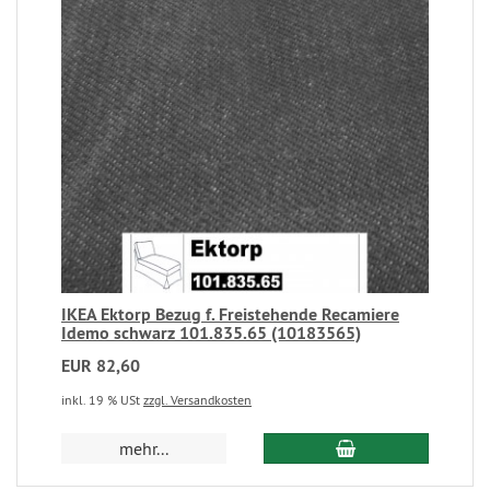
IKEA Ektorp Bezug f. Freistehende Recamiere
Idemo schwarz 101.835.65 (10183565)
EUR 82,60
inkl. 19 % USt
zzgl. Versandkosten
mehr...