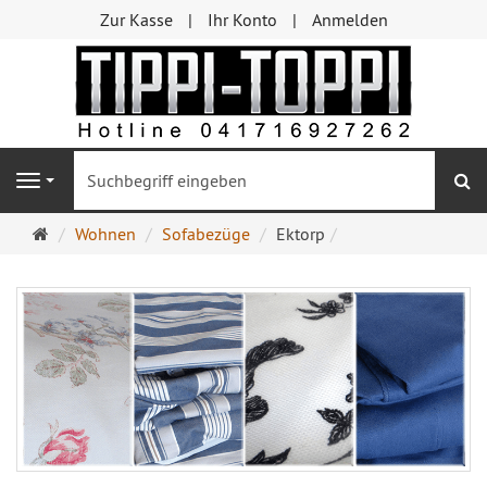
Zur Kasse
Ihr Konto
Anmelden
S
Navigation
Startseite
Wohnen
Sofabezüge
Ektorp