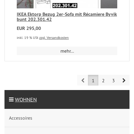
IKEA Ektorp Bezug 2er-Sofa mit Récamiere Byvik
bunt 202.301.42
EUR 295,00
inkl. 19 % USt
zzgl. Versandkosten
mehr...
Prev
Nex
1
2
3
WOHNEN
Accessoires