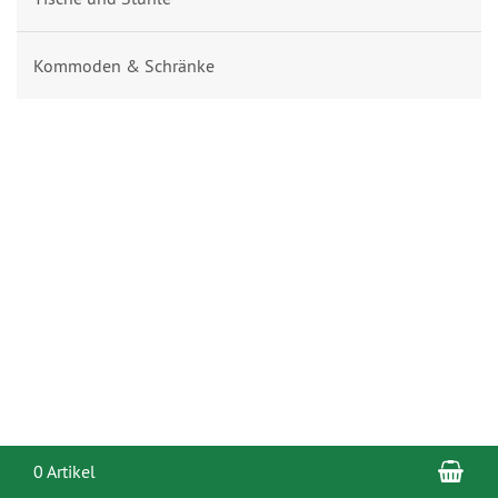
Kommoden & Schränke
War
0 Artikel