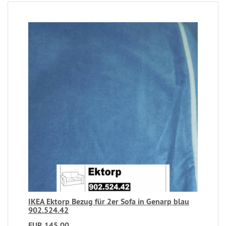
IKEA Ektorp Bezug für 2er Sofa in Genarp blau
902.524.42
EUR 145,00