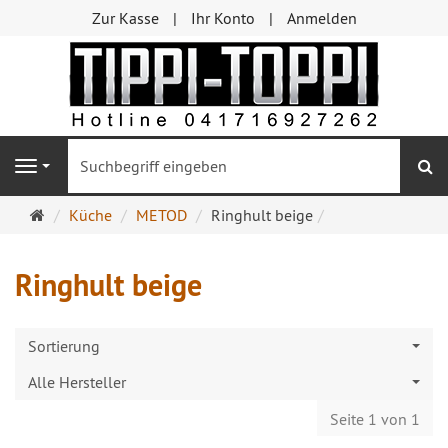
Zur Kasse
Ihr Konto
Anmelden
S
Navigation
Startseite
Küche
METOD
Ringhult beige
Ringhult beige
Sortierung
Alle Hersteller
Seite 1 von 1