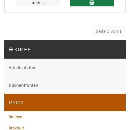
mehr...
Seite 1 von 1
KÜCHE
Arbeitsplatten
Küchenfronten
METOD
Bodbyn
Brokhult