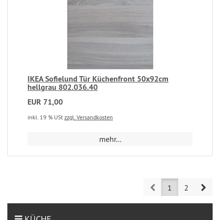
IKEA Sofielund Tür Küchenfront 50x92cm
hellgrau 802.036.40
EUR 71,00
inkl. 19 % USt
zzgl. Versandkosten
mehr...
Prev
Nex
1
2
KÜCHE