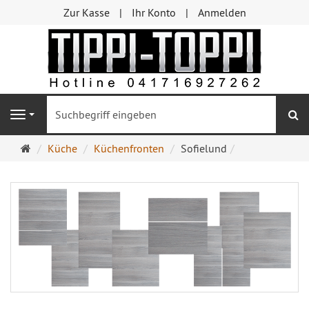
Zur Kasse
Ihr Konto
Anmelden
S
Navigation
Startseite
Küche
Küchenfronten
Sofielund