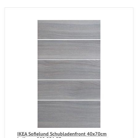
IKEA Sofielund Schubladenfront 40x70cm